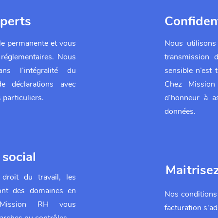
perts
Confident
lle permanente et vous
Nous utilisons
réglementaires. Nous
transmission
s l’intégralité du
sensible n’est
e déclarations avec
Chez Missio
s particuliers.
d’honneur à as
données.
 social
Maitrise
 droit du travail, les
sont des domaines en
Nos conditions 
. Mission RH vous
facturation
s'ad