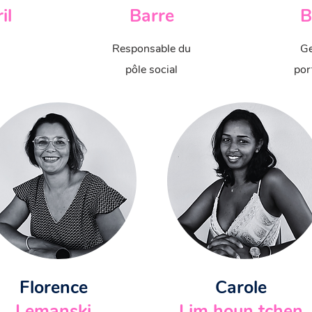
il
Barre
B
Responsable du
Ge
​pôle social
por
Florence
Carole
Lemanski
Lim houn tchen